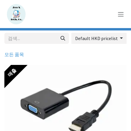
콘텐츠로 건너뛰기
Default HKD pricelist
모든 품목
매출