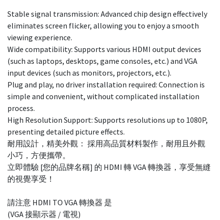
Stable signal transmission: Advanced chip design effectively
eliminates screen flicker, allowing you to enjoy a smooth
viewing experience.
Wide compatibility: Supports various HDMI output devices
(such as laptops, desktops, game consoles, etc.) and VGA
input devices (such as monitors, projectors, etc.).
Plug and play, no driver installation required: Connection is
simple and convenient, without complicated installation
process.
High Resolution Support: Supports resolutions up to 1080P,
presenting detailed picture effects.
耐用設計，精美外觀： 採用高品質材料製作，耐用且外觀
小巧，方便攜帶。
立即體驗 [您的品牌名稱] 的 HDMI 轉 VGA 轉換器，享受無縫
的視覺享受！
請注意 HDMI TO VGA 轉換器 是
(VGA 接顯示器 / 電視)