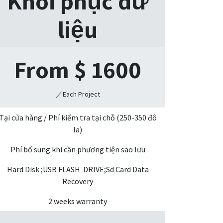
Khôi phục dữ
liệu
From $
1600
／Each Project
Tại cửa hàng / Phí kiểm tra tại chỗ (250-350 đô
la)
Phí bổ sung khi cần phương tiện sao lưu
Hard Disk ;USB FLASH DRIVE;Sd Card Data
Recovery
2 weeks warranty