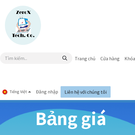
Bỏ qua để đến Nội dung
Trang chủ
Cửa hàng
Khóa
Đăng nhập
Tiếng Việt
Liên hệ với chúng tôi
Bảng giá