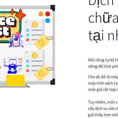
chữa
tại n
Mỗi công ty/kỹ t
riêng để tính ph
Cho dù đó là máy
máy tính xách ta
mức giá rất hợp l
Tuy nhiên, một s
cấp dịch vụ sửa 
giá thấp hơn nhiề