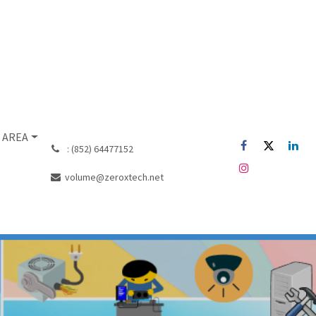
 AREA
͏ : (852) 64477152
volume@zeroxtech.net