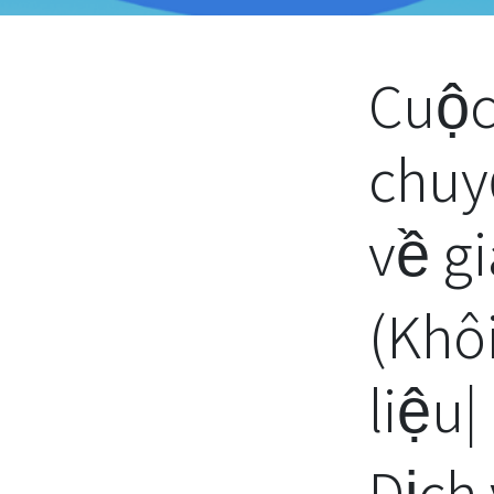
Cuộc
chuy
về gi
(Khô
liệu|
Dịch