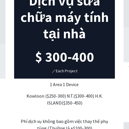
Dịch vụ sửa
chữa máy tính
tại nhà
$
300-400
／Each Project
1 Area 1 Device
Kowloon ($250-300) N.T.($300-400) H.K.
ISLAND($350-450)
Phí dịch vụ không bao gồm việc thay thế phụ
tùng (Thường là +$100-300)