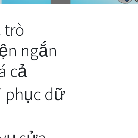
 trò
ện ngắn
á cả
i phục dữ
 vụ sửa