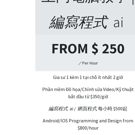
編寫程式
ai
FROM $
250
／Per Hour
Gia sư 1 kèm 1 tại chỗ ít nhất 2 giờ
Phần mềm Đồ họa/Chỉnh sửa Video/Kỹ thuật
bắt đầu từ $350/giờ
編寫程式
ai / 網頁程式 每小時 $500起
Android/IOS Programming and Design from
$800/hour