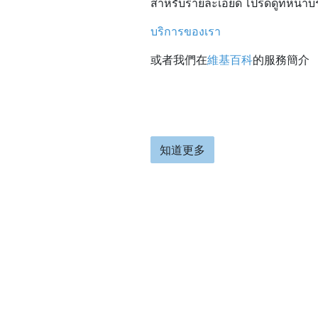
สำหรับรายละเอียด โปรดดูที่หน้าบ
บริการของเรา
或者我們在
維基百科
的服務簡介
知道更多