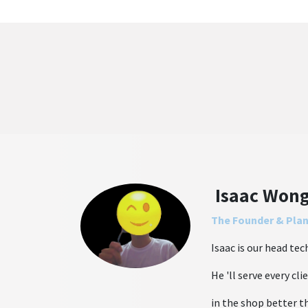
Isaac Won
The Founder & Pla
Isaac is our head tec
He 'll serve every cl
in the shop better 