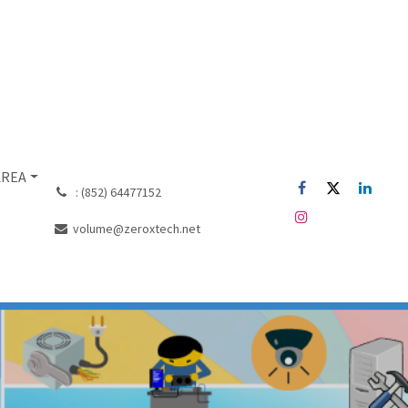
AREA
͏ : (852) 64477152
volume@zeroxtech.net