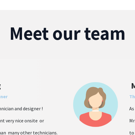
Meet our team
g
M
nner
Th
hnician and designer !
As
ient very nice onsite or
Mr
than many other technicians.
to