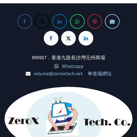
การทำงานแบบมัลติลิงก์ (MLO) –
ข่ายที่เหนือชั้นสำหรับการเล่นเกม
#สัญญาณเสถียร
เพิ่มปริมาณงาน ลดเวลาแฝง และ
สตรีมมิ่ง และอุปกรณ์สมาร์ทโฮม
เพิ่มความน่าเชื่อถือสำหรับ
แอปพลิเคชันที่เกิดขึ้นใหม่
คุณสมบัติหลัก:
พอร์ต 2.5G 5 พอร์ต – พอร์ต WAN
2.5Gbps 1 พอร์ต และพอร์ต LAN
เทคโนโลยี WiFi 7: ใช้มาตรฐาน
2.5Gbps 4 พอร์ต ทะลุผ่านคอขวด
WiFi 7 ล่าสุด ให้ความเร็วที่เร็วกว่า
ของ 1G และช่วยให้อุปกรณ์ของ
ความหน่วงที่ต่ำกว่า และความน่า
คุณทำงานได้ดีที่สุด
เชื่อถือที่สูงกว่า WiFi 6
เพิ่มความครอบคลุมสูงสุด – เสา
ประสิทธิภาพระดับเกม: ออกแบบ
อากาศและเทคโนโลยีบีมฟอร์ม
มาสำหรับนักเล่นเกม พร้อม
มิ่งที่ได้รับการปรับปรุงและจัด
คุณสมบัติต่างๆ เช่น การเร่ง
ตำแหน่ง Wi-Fi ที่เป็นเอกสิทธิ์
ความเร็วเกม การจัดการแบนด์วิด
999907．香港九龍長沙灣元州商場
เฉพาะ มอบความจุที่มากขึ้น
ท์ และ QoS เพื่อรับประกันความ
แข็งแกร่งขึ้น การเชื่อมต่อที่เชื่อ
สำคัญของปริมาณการใช้เกมและ
Whatsapp
ถือได้มากขึ้น และการรบกวนน้อย
ลดความล่าช้าและการกระตุก
volume@zeroxtech.net
🌐 後備網址
ลง
รองรับ Dual-band: รองรับทั้งย่าน
เข้ากันได้กับ EasyMesh – ทำงาน
ความถี่ 2.4GHz และ 5GHz พร้อม
ร่วมกับเราเตอร์ EasyMesh และ
กัน ให้แบนด์วิดท์ที่มากขึ้นและ
อุปกรณ์ขยายช่วงสำหรับ Wi-Fi
การเชื่อมต่อที่เสถียรยิ่งขึ้น
แบบตาข่ายทั้งบ้านที่ราบรื่น
เทคโนโลยี AiMesh: สามารถสร้าง
ป้องกันการสูญเสียแพ็กเก็ตและ
เครือข่ายตาข่ายกับเราเตอร์
เวลาแฝงเมื่อเคลื่อนที่ระหว่าง
ASUS อื่นๆ ที่รองรับ AiMesh ขยาย
สัญญาณ
ความครอบคลุมของ WiFi และ
ติดตั้งและใช้งานง่าย – การ
กำจัดจุดอับสัญญาณในบ้านของ
จัดการเครือข่ายง่ายกว่าที่เคยด้วย
คุณ
แอป Tether
พอร์ตเชื่อมต่อหลายพอร์ต: มา
TP-Link HomeShield – เพิ่มความ
พร้อมกับพอร์ต Gigabit LAN และ
ปลอดภัยจากภัยคุกคามทาง
พอร์ต USB หลายพอร์ต เพื่อความ
ไซเบอร์ล่าสุด
สะดวกในการเชื่อมต่ออุปกรณ์