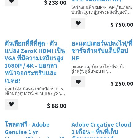
$
238.00
สำหรับอนาคตด้วย Archer AX23
"ระเบียบโทรคมนาคม (การลง
เครื่องบันทึก XMEYE DVR เป็นกล่อง
และปลดล็อกศักยภาพทั้งหมดของ
ทะเบียนบัตรประจำตัวสมาชิก)"
บันทึก CCTV อันทรงพลังที่รองรับ
Wi-Fi 6
การบันทึกวิดีโอความละเอียดสูง
ถึง 2MP และ 5MP ใช้งานร่วมกับ
$
750.00
โหมดกล้องต่างๆ (CVI, TVI, AHD,
CVBS ) มอบโซลูชันการเฝ้าระวังที่
ยืดหยุ่น ไม่ว่าจะเพื่อความ
ปลอดภัยในบ้าน การตรวจสอบ
ตัวเลือกที่ดีที่สุด - ตัว
อะแดปเตอร์แปลงไฟ/ที่
การขาย
การขาย
ร้านค้า หรือความปลอดภัยของ
องค์กร เครื่องบันทึก XMEYE DVR
แปลง ZeroX HDMI เป็น
ชาร์จสำหรับแล็ปท็อป
สามารถตอบสนองความต้องการ
VGA ที่มีความเสถียรสูง
HP
ของคุณได้
1080P / 4K - บอกลา
อะแดปเตอร์แปลงไฟ/ที่ชาร์จ
สำหรับแล็ปท็อป HP
หน้าจอกระพริบและ
ให้แล็ปท็อป HP ของคุณมีพลังงาน
เบลอ!
และพร้อมใช้งานอยู่เสมอด้วยอะ
$
250.00
แดปเตอร์แปลงไฟ HP ของแท้ ให้
คุณกำลังเบื่อหน่ายกับปัญหาการ
แหล่งจ่ายไฟที่เชื่อถือได้และมี
เชื่อมต่ออุปกรณ์ HDMI และ VGA
ประสิทธิภาพ เพื่อให้คุณทำงานได้
อยู่หรือไม่? ตัวแปลง HDMI เป็น
อย่างมีประสิทธิภาพและเชื่อมต่อ
VGA ที่มีความเสถียรสูง [Your
ได้ทุกที่
$
88.00
Brand Name] พร้อมช่วยคุณแก้
ปัญหา! ตัวแปลงคุณภาพสูงนี้ใช้
เทคโนโลยีชิปขั้นสูง เพื่อให้มั่นใจ
ถึงการส่งสัญญาณที่เสถียร ภาพที่
โหลดฟรี - Adobe
Adobe Creative Cloud
คมชัด ปราศจากปัญหาภาพกระ
พริบและเบลอที่น่ารำคาญ
Genuine 1 yr
1 เดือน + พื้นที่เก็บ