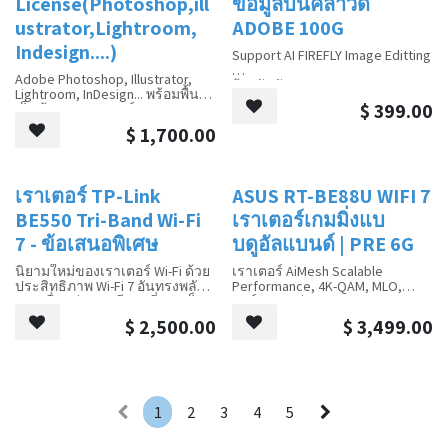
License(Photoshop,ill
ข้อมูลบนคลาวด์
คุณสมบัติของผลิตภัณฑ์:
ustrator,Lightroom,
ADOBE 100G
การส่งสัญญาณที่เสถียรเป็นพิเศษ:
Indesign....)
ใช้ชิประดับสูงสุด เพื่อขจัดปัญหา
Support AI FIREFLY Image Editting
ภาพกระพริบและเบลอได้อย่างมี
Adobe Photoshop, Illustrator,
ประสิทธิภาพ มอบประสบการณ์
ป้องกันปัญหา Photoshop และ
Lightroom, InDesign... พร้อมพื้นที่
การรับชมที่ราบรื่นและเสถียร
Illustrator ละเมิดลิขสิทธิ์ไม่
$
399.00
เก็บข้อมูลบนคลาวด์ Adobe
ความเข้ากันได้หลากหลาย:
ทำงาน
100GB
รองรับอุปกรณ์ 출력 HDMI ที่หลาก
Ngăn chặn các vấn đề về
$
1,700.00
กรุณาฝากที่อยู่อีเมลของคุณไว้ที่
หลาย (เช่น แล็ปท็อป คอมพิวเตอร์
Photoshop và Illustrator bị vô
อีเมลของเรา
ตั้งโต๊ะ เครื่องเล่นเกม) และ
hiệu hóa do vi phạm bản quyền
(
volume@zeroxtech.net
) หรือ
อุปกรณ์ 입력 VGA (เช่น จอภาพ
WhatsApp ((852) 92940749)
โปรเจคเตอร์)
เราเตอร์ TP-Link
ASUS RT-BE88U WIFI 7
ใหม่!
คุณต้องรอ 30 นาทีถึง 1 ชั่วโมง
เสียบใช้งานได้ทันที ไม่ต้องใช้
เพื่อเปิดใช้งานอีเมลของคุณเป็น
ไดรเวอร์: ไม่จำเป็นต้องติดตั้ง
BE550 Tri-Band Wi-Fi
เราเตอร์เกมมิ่งแบ
บัญชี Adobe cloud
ไดรเวอร์ใดๆ เชื่อมต่อง่าย สะดวก
7 - ข้อเสนอพิเศษ
บดูอัลแบนด์ | PRE 6G
รวดเร็ว
รองรับความละเอียดสูง: รองรับ
นิยามใหม่ของเราเตอร์ Wi-Fi ด้วย
เราเตอร์ AiMesh Scalable
ความละเอียดสูงสุด 1080P มอบ
ประสิทธิภาพ Wi-Fi 7 อันทรงพลัง
Performance, 4K-QAM, MLO,
ภาพที่คมชัดและละเอียด
การเชื่อมต่อแบบมีสายที่รวดเร็ว
พอร์ต 10G คู่, SFP+
วัสดุที่ทนทาน งานฝีมือประณีต:
ปานสายฟ้า และการออกแบบใหม่
ผลิตจากวัสดุคุณภาพสูง ทนทาน
$
2,500.00
$
3,499.00
ทั้งหมด
บทนำ
ขนาดกะทัดรัด พกพาสะดวก
Tri-Band Wi-Fi 7 ความเร็วสูงพิเศษ
สัมผัสประสบการณ์ตัวแปลง HDMI
9214 Mbps – ทำให้อุปกรณ์ของ
ASUS RT-BE88U เป็นเราเตอร์ WiFi
เป็น VGA ที่มีความเสถียรสูง [Your
คุณทำงานด้วยความเร็วสูงสุด
7 แบบดูอัลแบนด์ที่ออกแบบมา
Brand Name] วันนี้ และ
เพลิดเพลินกับการสตรีม 4K/8K
เป็นพิเศษสำหรับนักเล่นเกม มอบ
เพลิดเพลินไปกับภาพที่ราบรื่นไร้ที่
ที่ราบรื่น การเล่นเกม AR/VR ที่
การเชื่อมต่อเครือข่ายที่เร็วเป็น
ติ!
1
2
3
4
5
สมจริง และการดาวน์โหลดที่
พิเศษ Latency ต่ำ และความน่า
รวดเร็วเป็นพิเศษ
เชื่อถือสูง เพื่อประสบการณ์เครือ
#HDMItoVGA #ตัวแปลงHD