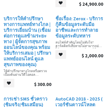
Kingston HYPERX FURY 32G DDR5
SATA3
ในการเพิ่ม SSD, การ์ดกราฟิก
$
24,900.00
GAMING RAM
การ์ดแสดงผล ASUS TUF RTX 4070
คุณภาพต่ำ หรือ HDD
Kingston NV2 512G NVME. Gen 4
Ti Super 12G
SSD
เคส CoolMaster MasterBox
ติดตั้ง Win10 หรือ Win11 ล่วงหน้า
ฮาร์ดไดรฟ์ Seagate 2T 7200RPM
TD500 Mesh Mid Tower
บริการให้คำปรึกษา
ชื่อเรื่อง: Zerox - บริการ
การขาย
SATA3
ชุดระบายความร้อนด้วย
พร้อม Office 2021 และ Eset
การ์ดแสดงผล ASUS TUF RTX 4070
ทางการแพทย์ทางไกล |
กู้คืนข้อมูลระดับมือ
ของเหลว CPU 360 มม.
Nod32 Antivirus 1 ผู้ใช้ 1 ปี
Ti Super 12G
ASUS TUF GAMING 850W 80+
บริการเยี่ยมบ้าน (เชื่อม
อาชีพและการทำลาย
เคส CoolMaster MasterBox
GOLD แหล่งจ่ายไฟ
TD500 Mesh Mid Tower
ติดตั้ง Win10 หรือ Win11 ล่วงหน้า
ต่อการดูแลข้ามระยะ
ข้อมูลระดับทหาร
ชุดระบายความร้อนด้วย
ทาง | ผู้จัดการสุขภาพ
ของเหลว CPU 360 มม.
มาพร้อมกับ Office 2021 และ Eset
ลบไฟล์สำคัญโดยไม่ตั้งใจ?
ASUS TUF GAMING 850W 80+
Nod32 Antivirus รุ่น 1 ผู้ใช้ 1 ปี
ฮาร์ดดิสก์เสียหายไม่สามารถอ่าน
ออนไลน์ของคุณ พร้อม
GOLD แหล่งจ่ายไฟ
ได้? Zerox นำเสนอบริการกู้คืน
ติดตั้ง Win10 หรือ Win11 ล่วงหน้า
ให้บริการเสมอ | ปรึกษา
ข้อมูลระดับมืออาชีพเพื่อช่วยคุณกู้
$
2,000.00
คืนข้อมูลอันมีค่าของคุณ นอกจาก
แพทย์ออนไลน์ ดูแล
มาพร้อมกับ Office 2021 และ Eset
นี้ เรายังให้บริการทำลายข้อมูล
Nod32 Antivirus รุ่น 1 ผู้ใช้ 1 ปี
สุขภาพของคุณ)
ระดับทหารเพื่อให้แน่ใจว่าข้อมูล
ลับของคุณไม่สามารถกู้คืนได้
ให้คำปรึกษาทางไกลหรือตรวจ
เบื้องต้นผ่านวิดีโอคอล
กู้คืนข้อมูลโทรศัพท์ Android หรือ
WhatsApp/WeChat
Apple;
ขั้นต่ำ $300 แพ็กเกจรายเดือน
ฮาร์ดไดรฟ์คอมพิวเตอร์ แฟลช
$
300.00
$1060 ต่อเดือน
ไดรฟ์ USB;
ลูกค้าปัจจุบันรับส่วนลด 50%
การ์ดหน่วยความจำ แผ่นดิสก์;
สำหรับการใช้บริการนี้ครั้งแรก!!!
MO ดิสก์;
เทป DVR; ถอดรหัสไฟล์ที่ถูกล็อก
การเช่า SMS ชั่วคราว
AutoCAD 2018 - 2025 (
ใหม่!
ใหม่!
ม่ต้องออกไปรอคิว ปรึกษาแพทย์ผู้
โดย Ransomware; ถอดรหัสรหัส
เชี่ยวชาญทางออนไลน์ รับคำ
ผ่าน
(ซิมจริง/ซิมเสมือน)
เวอร์ชันดาวน์โหลด
แนะนำทางการแพทย์ที่เชื่อถือได้