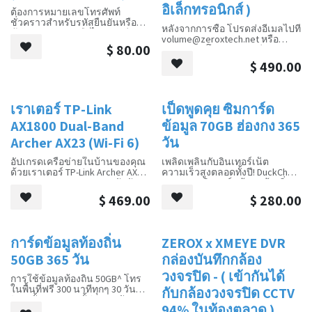
อิเล็กทรอนิกส์ )
ทุกที่ทุกเวลาที่คุณต้องการ นัด
ต้องการหมายเลขโทรศัพท์
หมายง่ายและปกป้องความเป็น
ชั่วคราวสำหรับรหัสยืนยันหรือ
หลังจากการซื้อ โปรดส่งอีเมลไปที่
ส่วนตัวเพื่อให้คุณได้รับ
ข้อความสำคัญหรือไม่? เรามี
volume@zeroxtech.net
หรือ
ประสบการณ์ที่ไร้กังวล ลองใช้
บริการให้เช่าหมายเลขโทรศัพท์
$
80.00
WhatsApp โดยระบุบัญชี
บริการปรึกษาแพทย์ออนไลน์วันนี้
ทั้งแบบกายภาพและแบบเสมือน
Autodesk ที่คุณลงทะเบียนไว้หรือ
และปกป้องสุขภาพของคุณ!
ช่วยให้คุณจัดการกับสถานการณ์
$
490.00
อีเมลที่ลงทะเบียนใหม่ เราจะได้
ต่างๆ ได้อย่างง่ายดาย ปกป้อง
รับใบอนุญาตแท้ 1 ปีหรือ 3 ปีเพื่อ
ความเป็นส่วนตัวของคุณ และ
ดำเนินการตรวจสอบและลง
เพลิดเพลินไปกับประสบการณ์
ทะเบียน Autodesk ต่อไป
การสื่อสารที่สะดวกสบาย
เราเตอร์ TP-Link
เป็ดพูดคุย ซิมการ์ด
การขาย
AX1800 Dual-Band
ข้อมูล 70GB ฮ่องกง 365
เราให้บริการหมายเลขเสมือน
หรือหมายเลขจริงจากหลากหลาย
Archer AX23 (Wi-Fi 6)
วัน
ภูมิภาค ช่วยให้คุณสามารถหลีก
เลี่ยงข้อจำกัดทางภูมิภาคและ
อัปเกรดเครือข่ายในบ้านของคุณ
เพลิดเพลินกับอินเทอร์เน็ต
สร้างรายได้กว่า 180 ประเทศ
ด้วยเราเตอร์ TP-Link Archer AX23
ความเร็วสูงตลอดทั้งปี! DuckChat
AX1800 Dual-Band Wi-Fi 6 สัมผัส
Pro 70GB ซิมการ์ดข้อมูลท้องถิ่น
กับความเร็วที่รวดเร็ว ความจุที่
มีอายุ 365 วัน ตอบสนองความ
$
469.00
$
280.00
เพิ่มขึ้น และเวลาแฝงที่ลดลง
ต้องการในการท่องอินเทอร์เน็ต ดู
สำหรับการสตรีม การเล่นเกม
ละคร และเล่นเกมของคุณ
และการท่องเว็บที่ราบรื่นบน
นอกจากนี้ยังเพลิดเพลินกับการ
อุปกรณ์หลายเครื่อง ด้วย
โทรภายในประเทศ 300 นาทีต่อ
การ์ดข้อมูลท้องถิ่น
ZEROX x XMEYE DVR
การขาย
ใหม่!
คุณสมบัติขั้นสูง เช่น OFDMA และ
เดือน ช่วยให้คุณติดต่อได้ทุกที่ทุก
MU-MIMO เพลิดเพลินกับการเชื่อม
เวลา
50GB 365 วัน
กล่องบันทึกกล้อง
ต่อที่มีประสิทธิภาพและเชื่อถือได้
วงจรปิด - ( เข้ากันได้
ทั่วทั้งบ้านของคุณ การตั้งค่าและ
การใช้ข้อมูลท้องถิ่น 50GB^ โทร
การจัดการที่ง่ายดายผ่านแอป
ในพื้นที่ฟรี 300 นาทีทุกๆ 30 วัน
กับกล้องวงจรปิด CCTV
Tether ทำให้เริ่มต้นใช้งานได้ง่าย
(รวมทั้งหมด 12 ครั้ง) * รองรับการ
94% ในท้องตลาด )
เตรียมเครือข่ายของคุณให้พร้อม
แชร์ข้อมูลไปยังอุปกรณ์อื่น ๆ ตาม