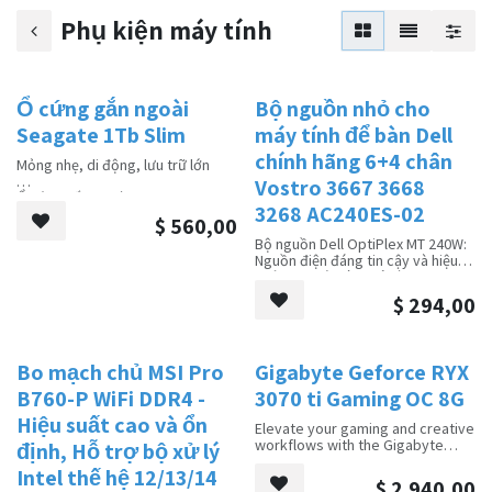
Phụ kiện máy tính
Ổ cứng gắn ngoài
Bộ nguồn nhỏ cho
Bán hàng
Bán hàng
Seagate 1Tb Slim
máy tính để bàn Dell
chính hãng 6+4 chân
Mỏng nhẹ, di động, lưu trữ lớn
Vostro 3667 3668
Ổ cứng gắn ngoài Seagate 1TB
3268 AC240ES-02
Slim, với thiết kế mỏng nhẹ, dễ
$
560,00
dàng bỏ vào túi xách, cho phép
Bộ nguồn Dell OptiPlex MT 240W:
bạn truy cập các tệp quan trọng
Nguồn điện đáng tin cậy và hiệu
mọi lúc, mọi nơi. Dung lượng lớn
quả cho máy tính để bàn OptiPlex
1TB đáp ứng nhu cầu lưu trữ ảnh,
của bạn. Kéo dài tuổi thọ PC của
video, nhạc và hơn thế nữa của
$
294,00
bạn với PSU thay thế chính hãng
bạn. Truyền dữ liệu tốc độ cao
của Dell. Đặt hàng ngay bây giờ
USB 3.0 giúp bạn không còn phải
để có hiệu suất tối ưu!
chờ đợi lâu. Cắm và chạy, không
cần cài đặt bất kỳ phần mềm nào,
Bo mạch chủ MSI Pro
Gigabyte Geforce RYX
Mới!
dễ sử dụng. Cho dù là công việc,
B760-P WiFi DDR4 -
3070 ti Gaming OC 8G
giải trí hay học tập, Seagate 1TB
Slim là người bạn đồng hành dữ
Hiệu suất cao và ổn
Elevate your gaming and creative
liệu đáng tin cậy của bạn.
workflows with the Gigabyte
định, Hỗ trợ bộ xử lý
GeForce RTX 3070 Ti Gaming OC
Intel thế hệ 12/13/14
8G, powered by NVIDIA’s Ampere
$
2.940,00