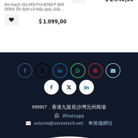
architecture. This high-
Bo mạch chủ MSI Pro B760-P Wifi
performance GPU delivers
DDR4: Ổn định và Hiệu quả, Giải
blazing-fast 1440p and 4K gaming
phóng Năng suất
with ray tracing and DLSS 2.3 for
lifelike visuals and smoother
$
1.099,00
Bo mạch chủ MSI Pro B760-P Wifi
frame rates. Featuring
DDR4 hoạt động ổn định và đáng
Gigabyte’s WINDFORCE 3X
tin cậy, được thiết kế đặc biệt để
cooling system—triple 80mm
nâng cao hiệu quả công việc. Hỗ
fans, alternate-spinning design,
trợ vi xử lý Intel mới nhất, trang bị
and composite heat pipes—it
bộ nhớ DDR4 và kết nối Wi-Fi 6 tốc
ensures optimal thermal
độ cao đáp ứng nhu cầu công
efficiency even during intense
việc hàng ngày của bạn.
sessions. Customize RGB lighting
via RGB Fusion 2.0 and boost
tính năng:
clock speeds with factory
overclocking. Perfect for gamers
Ổn định và bền bỉ: Sử dụng linh
and creators seeking unmatched
kiện chất lượng cao để đảm bảo
power, 8GB of GDDR6X memory,
hoạt động ổn định trong thời gian
and future-ready PCIe 4.0
dài.
support. Dominate every pixel
Tản nhiệt hiệu quả: Mở rộng thiết
with precision and style.
kế tản nhiệt để giảm nhiệt độ hiệu
quả và duy trì hiệu suất tối ưu.
Kết nối tốc độ cao: Mạng 2.5G và
999907．香港九龍長沙灣元州商場
Wi-Fi 6, mang lại trải nghiệm mạng
Whatsapp
mượt mà.
Mở rộng thuận tiện: Nhiều khe
volume@zeroxtech.net
🌐 後備網址
cắm PCIe và giao diện M.2 để đáp
ứng nhu cầu mở rộng của bạn.
Dễ dàng cài đặt: Thiết kế thân