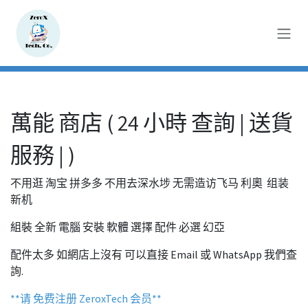
跳至内容
萬能​ 商店 ( 24 小時 查詢 | 送貨
服務 | )
不用逛 淘宝 拼多多 不用去深水埗 无需造访飞马 利奧 组装
新机
組裝 全新 電腦 安裝 軟體 選擇 配件 必選 幻亞
配件太多 如網店上沒有 可以直接 Email 或 WhatsApp 我們查
詢.
**请 免费注册 ZeroxTech 会员**