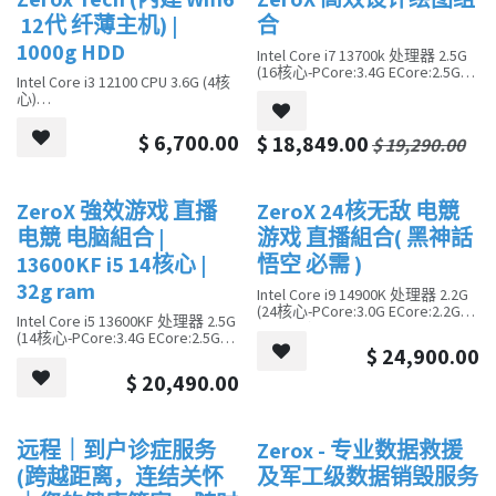
销售
销售
Seagate 1T 7200RPM SATA3 硬盘
Seagate 2T 7200RPM SATA3 机械
12代 纤薄主机) |
合
硬盘
1000g HDD
MSI MAG A550BN 550W 80PLUS
Intel Core i7 13700k 处理器 2.5G
Power Supply
MSI MAG A550BN 550W 80PLUS 电
(16核心-PCore:3.4G ECore:2.5G
Intel Core i3 12100 CPU 3.6G (4核
源
TB:5.3G )
心)
跟机 预载 Win10 或Win11
Kingston HYPERX FURY 16G DDR4
预装 Win10 或 Win11
GAMING 内存
內建显卡 (HDMI);7.1 声道音效卡;
连办公室软件 Office 2021 及送
Kingston NV2 512G NVME. Gen 4
$
6,700.00
$
18,849.00
$
19,290.00
千兆网卡/wifi6 接收器
Eset Nod32 Antivirus 1用户1年版
附带 Office 2021 和 Eset Nod32
固态硬盘
Antivirus 1用户1年版
Seagate 2T 7200RPM SATA3 硬盘
金士顿 HYPERX FURY 16G DDR4 电
Quadro T1000 4G GDDR 显卡 (4
競內存
minidp)
ZeroX 強效游戏 直播
ZeroX 24核无敌 电競
销售
销售
CoolMaster MasterBox TD500
金士顿 NV2 250G NVME. Gen 4 固
电競 电脑組合 |
游戏 直播組合( 黑神話
Mesh 中塔式机箱
态盘
360mm CPU 水冷散热器
13600KF i5 14核心 |
悟空 必需 )
MSI MAG A550BN 550W 80PLUS 电
Seagate 1T 7200RPM SATA3
32g ram
源
Intel Core i9 14900K 处理器 2.2G
Harddisk
跟机预载 Win10 或 Win11
(24核心-PCore:3.0G ECore:2.2G
Intel Core i5 13600KF 处理器 2.5G
TB:5.8G )
Micro ATX Tower机箱
连 Office 2021 及送 Eset Nod32
(14核心-PCore:3.4G ECore:2.5G
Kingston HYPERX FURY 32G DDR5
(98*300*328)
$
24,900.00
Antivirus 1用户1年版
TB:5.3G )
GAMING 内存
Kingston HyperX Fury 32G DDR5
Kingston NV2 512G NVME. Gen 4
$
20,490.00
300瓦 TFX 电源
GAMING 内存
固态硬盘
Kingston NV2 512G NVME. Gen 4
Seagate 2T 7200RPM SATA3 硬盘
______可加ssd 或低端顯卡或
固态硬盘
ASUS TUF RTX 4070 Ti Super 12G
hdd的細機 ______________
Seagate 2T 7200RPM SATA3 硬盘
显卡
远程｜到户诊症服务
Zerox - 专业数据救援
销售
ASUS TUF RTX 4070 Ti Super 12G
CoolMaster MasterBox TD500
跟机 预装 Win10 或Win11
显卡
(跨越距离，连结关怀
及军工级数据销毁服务
Mesh 中塔式机箱
CoolMaster MasterBox TD500
360mm CPU 水冷散热器