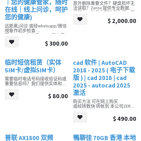
连 Office 2021 及送 Eset Nod32
｜您的健康管家，随时
Mesh 中塔式机箱
意外删除重要文件？硬盘损坏无
ASUS TUF GAMING 850W 80+
杀毒软件 1用戶1年版
360mm CPU 水冷散热器
法读取？Zerox 提供专业数据救
在线｜线上问诊，呵护
GOLD 电源
ASUS TUF GAMING 850W 80+
援服务，助您救回珍贵数据。同
预装 Win10 或 Win11 操作系统
您的健康)
GOLD 电源
时，我们也提供符合军工级标准
$
2,000.00
预装 Win10 或 Win11 操作系统
的数据销毁服务，确保您的机密
附赠 Office 2021 及 Eset Nod32
远距离;问诊 或经whatsapp/微信
信息不被复原。
Antivirus 1用户1年版
視象作初步检查
至少$300 1次 包月$1060 现有客
安卓或苹果手机；电脑硬盘、
戶,首次使用此服务更专享半价优
USB 闪存；
$
300.00
惠!!!
记忆卡, 光盘；MO 磁盘；DVR 录
不用出门排队等候，专业医师线
象帶 数据恢复
上即时咨询。无论何时何地，都
临时短信租赁（实体
cad 软件 | AutoCAD
新的！
新的！
能获得可靠的医疗建议。预约方
勒索软体锁定档案解密 密码破解
便，隐私保护，让您安心就诊。
SIM卡/虚拟SIM卡）
2018 - 2025 ( 电子下载
立即体验线上问诊，守护您的健
版 ) | cad 2018 | cad
康！
需要临时电话号码接收验证码或
重要信息吗？我们提供实体和虚
2025 - autocad 2025
拟电话号码租赁服务，
激活
$
80.00
让您轻松应对各种情况，保护个
购买方法 可在网上购买
人隐私，同时享受便捷的通讯体
或经转数快 转帐到 本公司ZEROX
验。
TECH 的FPS ID :116969064
我们提供来自不同地区的虚拟或
$
490.00
请在购买后 传一封电邮到
实体号码，让您绕过地区限制，
volume@zeroxtech.net
或
在180多个国家获得收入
whatsapp
普联 AX1800 双频
鴨聊徍 70GB 香港 本地
销售
里面列明你曾注册的autodesk 帐