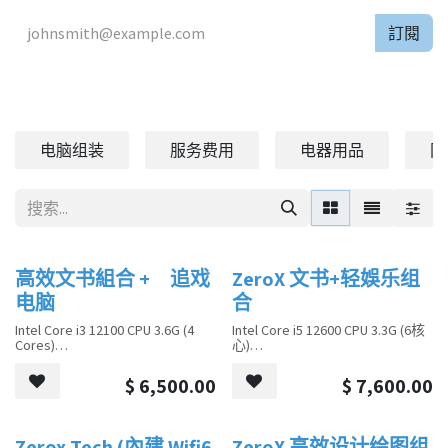
訂閱
电脑组装
服务费用
电器用品
网
高效文书組合 + 追戏
ZeroX 文书+轻娛乐组
销售
销售
电脑
合
Intel Core i3 12100 CPU 3.6G (4
Intel Core i5 12600 CPU 3.3G (6核
Cores)
心)
Kingston HYPERX FURY 16G DDR4
Kingston HYPERX FURY 16G DDR4
$
6,500.00
$
7,600.00
GAMING RAM
GAMING 内存
Kingston NV2 250G NVME. Gen 4
Kingston NV2 250G NVME. Gen 4
SSD
固态硬盘
Zerox Tech (內建 Wifi6
ZeroX 高效设计绘图组