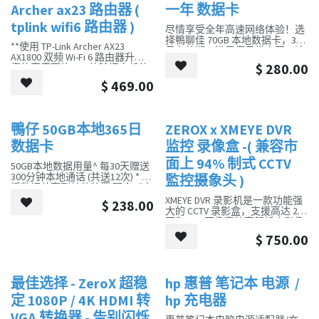
户或新注册电邮.
Archer ax23 路由器 (
一年 数据卡
你便能接收1年或3年的正版授权
tplink wifi6 路由器 )
，以便进行Autodesk Autocad 验
尽情享受全年高速网络体验！选
证和注册程序。
择鴨聊佳 70GB 本地数据卡，365
**使用 TP-Link Archer AX23
日有效期，滿足您日常上网、追
AX1800 双频 Wi-Fi 6 路由器升级
戏、游戏等需求。每月更享 300
$
280.00
您的家庭网络。**体验闪电般的
分钟本地通話，让您隨时隨地保
速度、更高的容量和更低的延
持联系，无论身在何处
$
469.00
迟，实现多设备无缝串流、游戏
和浏览。凭借 OFDMA 和 MU-
MIMO 等先进功能，享受高效可
靠的连接。通过 Tether 应用程序
鴨仔 50GB本地365日
ZEROX x XMEYE DVR
销售
新的！
轻松设置和管理，让您轻松上
手。Archer AX23 为您的网络做
数据卡
监控 录像盒 -( 兼容市
好未来准备，释放 Wi-Fi 6 的全部
面上 94% 制式 CCTV
潜力。
50GB本地数据用量^ 每30天赠送
300分钟本地通话 (共送12次) * 支
監控摄象头 )
援数据共享到其他装置 配合《电
讯(登记用户识别卡)规例》
XMEYE DVR 录影机是一款功能强
$
238.00
大的 CCTV 录影盒，支援高达 200
万和 500 万像素的高解析度影像
录制。它相容多种镜头模式
$
750.00
（CVI、TVI、AHD、CVBS），为
您提供灵活的监控解决方案。无
论是家庭安全、商铺监控还是企
业安防，XMEYE DVR 录影机都能
最佳选择 - ZeroX 超稳
hp 惠普 笔记本 电源 /
销售
销售
满足您的需求。
定 1080P / 4K HDMI 转
hp 充电器
VGA 转换器 - 告别闪烁