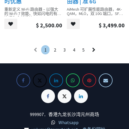
时优惠
由器 | 准 6G
质材质打造，经久耐用，外观精
致小巧，方便携带。
重新定义 Wi-Fi 路由器 – 以强大
AiMesh 可扩展性能路由器，4K-
立即体验 [您的品牌名称] 超稳定
的 Wi-Fi 7 效能、快如闪电的有线
QAM，MLO，双 10G 端口，SFP+
HDMI 转 VGA 转换器，享受无缝
连接和全新设计
的视觉盛宴！
极速 9214 Mbps 三频 Wi-Fi 7 – 让
主要特色：
$
2,500.00
$
3,499.00
您的装置全速运转。享受流畅的
#HDMI转VGA #高清转换器 #稳定
4K/8K 串流媒体、身临其境的
WiFi 7 技术：采用最新的 WiFi 7
信号
AR/VR 游戏以及超快的下载
标准，提供比 WiFi 6 更快的速
多链路操作 (MLO) – 提高新兴应
度、更低的延迟和更高的可靠
用程式的吞吐量、减少延迟并提
性。
高可靠性
电竞级性能：专为游戏玩家设
1
2
3
4
5
5个2.5G连接埠 – 1个2.5Gbps
计，提供游戏加速、带宽管理和
WAN连接埠和4个2.5Gbps LAN连
QoS 等功能，确保游戏流量优
接埠突破1G瓶颈，让您的装置发
先，减少延迟和卡顿。
挥最佳效能
双频段支持：同时支持 2.4GHz
最大化覆盖范围 – 专有的 Wi-Fi
和 5GHz 频段，提供更大的带宽
优化和最佳定位天线以及波束成
和更稳定的连接。
形技术可提供更大的容量、更
AiMesh 技术：可与其他支持
强、更可靠的连接以及更少的干
AiMesh 的 ASUS 路由器组成网状
扰
网络，扩大 WiFi 覆盖范围，消除
EasyMesh 相容 – 与 EasyMesh 路
家中死角。
由器和范围扩展器配合使用，形
多种连接端口：配备多个 Gigabit
成无缝的整个家庭 Mesh Wi-Fi，
LAN 端口和 USB 端口，方便连接
防止在讯号之间移动时出现丢包
各种设备。
和延迟
安全防护：内置 AiProtection Pro
轻松设定和使用 – 使用Tether应
安全防护系统，提供商业级的安
999907．香港九龙长沙湾元州商场
用程式进行网路管理从未如此简
全防护，保护您的网络和设备免
单
受网络攻击。
Whatsapp
TP-Link HomeShield – 增强的安全
适用对象：