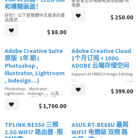
惠普笔记本电脑电源适配器/充
电器
和模糊画面！
确保您的惠普笔记本电脑随时充
满电并可以使用这款原装惠普电
好的！以下是簡體中文版本的產
$
250.00
源适配器。 它提供可靠且高效的
品描述：
电源，让您无论身在何处都能保
持高效工作和连接。
还在为 HDMI 和 VGA 设备的连接
$
88.00
问题烦恼吗？[您的品牌名称] 超
稳定 HDMI 转 VGA 转换器为您解
决烦恼！这款高品质转换器采用
先进的芯片技术，确保信号传输
Adobe Creative Suite
Adobe Creative Cloud
稳定，呈现清晰锐利的画面，告
别恼人的闪烁和模糊。
原版 1年 期 (
1个月订阅 + 100G
Photoshop ,
ADOBE 云端存储空间
产品特点：
illustrator, Lightroom
Support AI FIREFLY Image Editting
超稳定信号传输： 采用顶级芯
, Indesign....)
片，有效消除画面闪烁和模糊，
杜绝 Photoshop、Illustrator 盗版
享受流畅稳定的观影体验。
失效问题
Photoshop、Illustrator、
广泛兼容性： 支持各种 HDMI 输
$
399.00
Lightroom、Indesign...，以及
出设备（如笔记本电脑、台式电
100GB Adobe 云端存储空间。
脑、游戏主机等）和 VGA 输入设
请将您的电子邮件地址留给我们
备（如显示器、投影仪等）。
$
1,700.00
的邮箱 (
volume@zeroxtech.net
)
即插即用，无需驱动： 无需安装
或 WhatsApp ((852) 92940749)。
任何驱动程序，轻松连接，方便
您需要等待 30 分钟至 1 小时来
快捷。
激活您的电子邮件作为 Adobe 云
高分辨率支持： 支持高达 1080P
TPLINK BE550 三频
ASUS RT-BE88U 最屌
新的！
端帐户。
的分辨率，呈现清晰细腻的画
面。
2.5G WIFI7 路由器 -限
WIFI7 电競级 双频 路
耐用材质，精致工艺： 采用高品