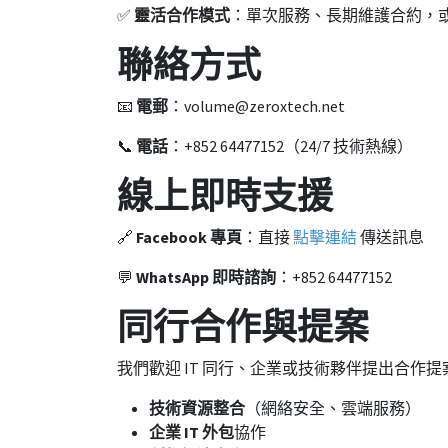
✅
靈活合作模式
：單次服務、長期維護合約，或
聯絡方式
📧
電郵
：
volume@zeroxtech.net
📞
電話
：+852 64477152（24/7 技術熱線）
線上即時支援
🔗
Facebook 專頁
：直接
點擊連結
傳送訊息
💬
WhatsApp 即時諮詢
：+852 64477152
同行合作與提案
我們歡迎 IT 同行、企業或技術夥伴提出合作
技術資源整合
（網絡安全、雲端服務）
企業 IT 外包
協作