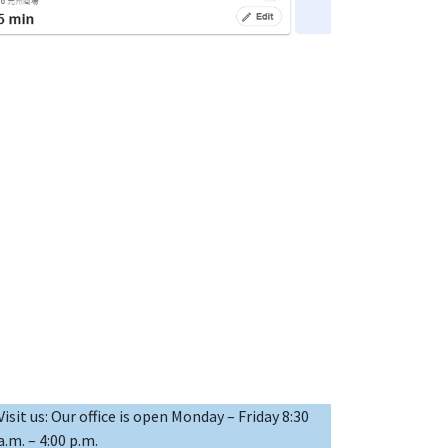
Visit us: Our office is open Monday – Friday 8:30
a.m. – 4:00 p.m.