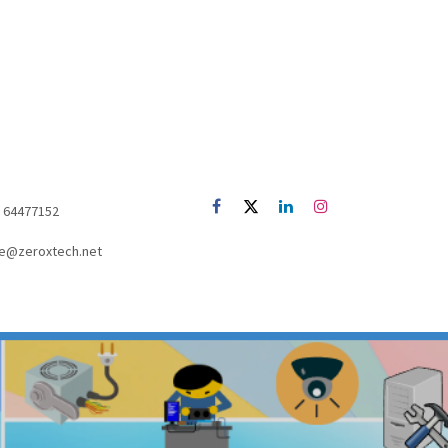
52) 64477152
e@zeroxtech.net