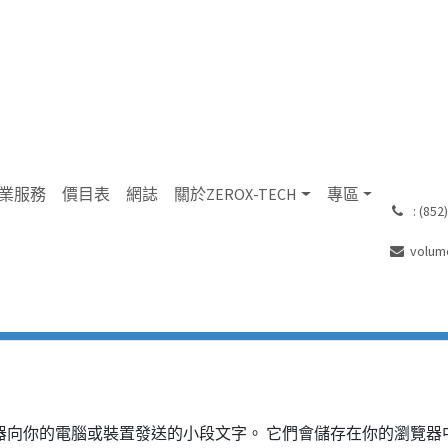
業服務
價目表
網誌
關於ZEROX-TECH
專區
͏ : (8
volum
伺服器向你的電腦或裝置發送的小段文字。 它們會儲存在你的瀏