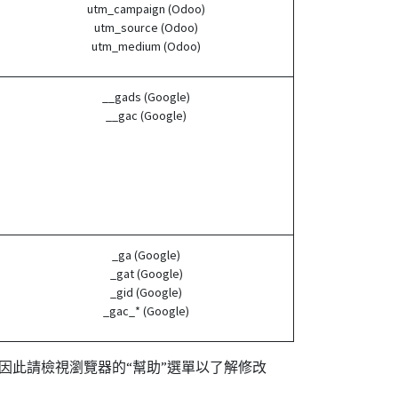
utm_campaign (Odoo)
utm_source (Odoo)
utm_medium (Odoo)
__gads (Google)
__gac (Google)
_ga (Google)
_gat (Google)
_gid (Google)
_gac_* (Google)
同，因此請檢視瀏覽器的“幫助”選單以了解修改