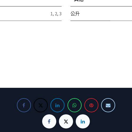
1
,
2
,
3
公升