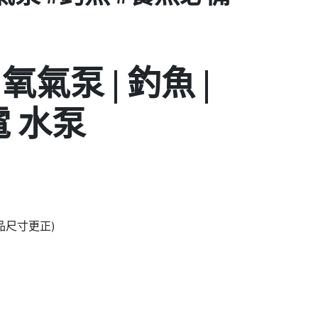
氧氣泵 | 釣魚 |
電 水泵
產品尺寸更正)