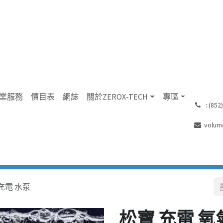
業服務
價目表
網誌
關於ZEROX-TECH
專區
͏ : (8
volum
充電 水泵
松寶 充電 氧