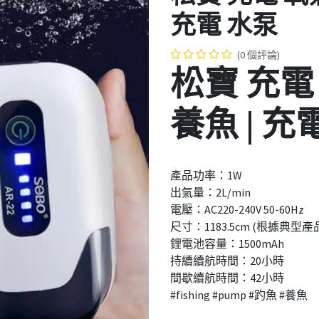
充電 水泵
(0 個評論)
松寶 充電 
養魚 | 充
產品功率：1W
出氣量：2L/min
電壓：AC220-240V 50-60Hz
尺寸：1183.5cm (根據典型
鋰電池容量：1500mAh
持續續航時間：20小時
間歇續航時間：42小時
#fishing #pump #趵魚 #養魚