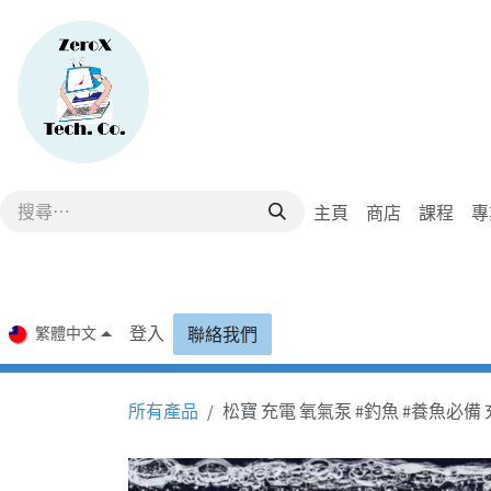
跳至內容
主頁
商店
課程
專
登入
繁體中文
聯絡我們
所有產品
松寶 充電 氧氣泵 #釣魚 #養魚必備 