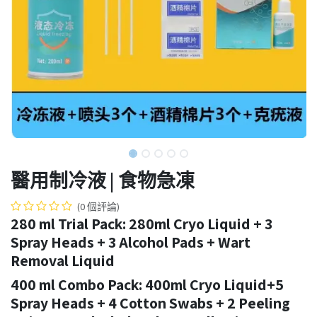
醫用制冷液 | 食物急凍
(0 個評論)
280 ml Trial Pack: 280ml Cryo Liquid + 3
Spray Heads + 3 Alcohol Pads + Wart
Removal Liquid
400 ml Combo Pack: 400ml Cryo Liquid+5
Spray Heads + 4 Cotton Swabs + 2 Peeling