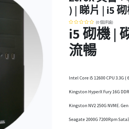
) | 睇片 | i5 
(0 個評論)
i5 砌機 |
流暢
Intel Core i5 12600 CPU 3.3G 
Kingston HyperX Fury 16G D
Kingston NV2 250G NVME. Gen
Seagate 2000G 7200Rpm Sata3