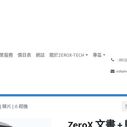
業服務
價目表
網誌
關於ZEROX-TECH
專區
͏ : (8
volum
| 睇片 | i5 砌機
ZeroX 文書 