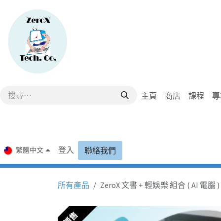
跳至內容
主頁
商店
課程
專
登入
繁體中文
聯絡我們
所有產品
ZeroX 文書 + 輕娛樂 組合 ( AI 電腦 ) 
銷售