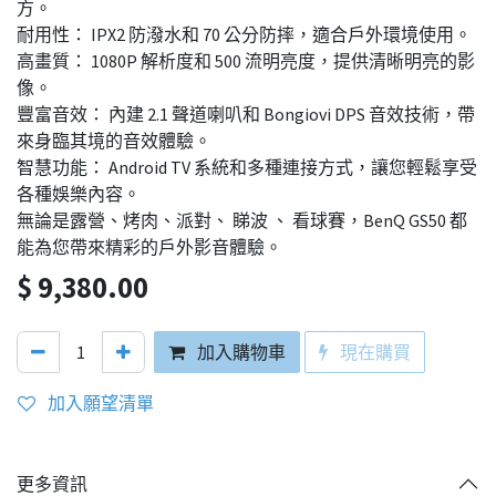
方。
耐用性： IPX2 防潑水和 70 公分防摔，適合戶外環境使用。
高畫質： 1080P 解析度和 500 流明亮度，提供清晰明亮的影
像。
豐富音效： 內建 2.1 聲道喇叭和 Bongiovi DPS 音效技術，帶
來身臨其境的音效體驗。
智慧功能： Android TV 系統和多種連接方式，讓您輕鬆享受
各種娛樂內容。
無論是露營、烤肉、派對、 睇波 、 看球賽，BenQ GS50 都
能為您帶來精彩的戶外影音體驗。
$
9,380.00
加入購物車
現在購買
加入願望清單
更多資訊