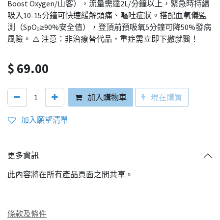
Boost Oxygen/山客），流量需達2L/分鐘以上，緊急時持續
吸入10-15分鐘可快速緩解頭痛、嘔吐症狀。搭配血氧儀監
測（SpO₂≥90%安全值），登頂前預吸氧5分鐘可降50%發病
風險。 ⚠️ 注意：非治療替代品，重症需立即下撤就醫！
$
69.00
加入購物車
現在購買
加入願望清單
更多資訊
此內容將在所有產品頁面之間共享。
條款及條件