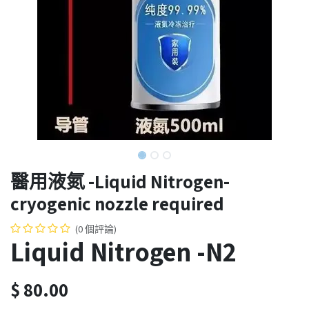
醫用液氮 -Liquid Nitrogen-
cryogenic nozzle required
(0 個評論)
Liquid Nitrogen -N2
$
80.00