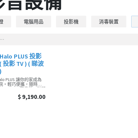
影音設備
燈
電腦用品
投影機
消毒裝置
Halo PLUS 投影
！
 投影 TV ) ( 睇波
)
 Halo PLUS 讓你的家成為
院。輕巧便攜，隨時隨
1080p FHD 高畫質、鮮明
撼音效。內建 Android
$
9,190.00
系統，海量影音娛樂唾手可
動對焦、梯形校正，輕
完美畫面。告別空間限
GIMI Halo PLUS 帶你進
可能的視聽新世界。
單獨提供 極米 投影機 或
遙控器 買賣服務