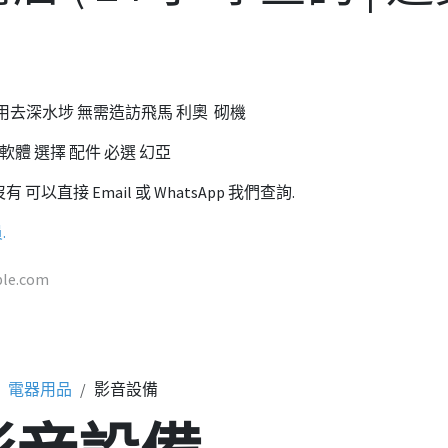
 不用去深水埗 無需造訪飛馬 利奧 砌機
 軟體 選擇 配件 必選 幻亞
可以直接 Email 或 WhatsApp 我們查詢.
.
電器用品
影音設備