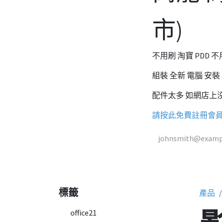
市)
不用刷 淘寶 PDD
組裝 全新 電腦 安裝
配件太多 如網店上沒有 
請按此免費註冊會員
標籤
產品
office21