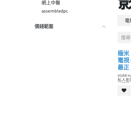
網上中醫
assembledpc
電
價錢範圍
極米 
新品
電視 (
最正 
XGIMI
私人影
地享受 
色彩和震
TV 
得。自
鬆打造
制，讓 X
入無限
我們還